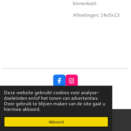
binnenkant.
Afmetingen: 14x5x13
F
I
a
n
Deze website gebruikt cookies voor analyse-
c
s
© Copyright 2023 EleganceHoeden
doeleinden en/of het tonen van advertenties.
e
t
Powered by
JouwWeb
Door gebruik te blijven maken van de site gaat u
b
a
hiermee akkoord.
o
g
o
r
k
a
Akkoord
E-mailadres
Instagram
m