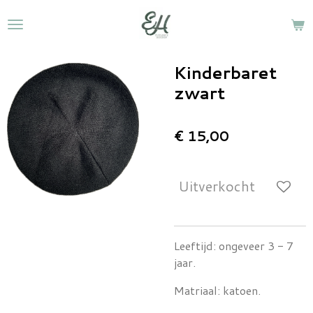
Ga
direct
naar
de
Kinderbaret
hoofdinhoud
zwart
€ 15,00
Uitverkocht
Leeftijd: ongeveer 3 - 7
jaar.
Matriaal: katoen.