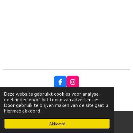
F
I
a
n
Deze website gebruikt cookies voor analyse-
c
s
© Copyright 2023 EleganceHoeden
doeleinden en/of het tonen van advertenties.
e
t
Powered by
JouwWeb
Door gebruik te blijven maken van de site gaat u
b
a
hiermee akkoord.
o
g
o
r
k
a
Akkoord
E-mailadres
Instagram
m