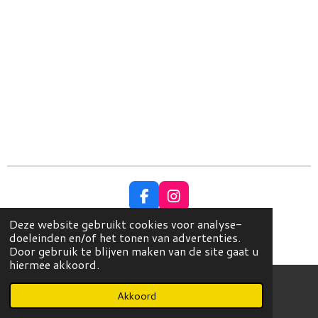
F
I
a
n
Deze website gebruikt cookies voor analyse-
c
s
© Copyright 2023 EleganceHoeden
doeleinden en/of het tonen van advertenties.
e
t
Powered by
JouwWeb
Door gebruik te blijven maken van de site gaat u
b
a
hiermee akkoord.
o
g
o
r
k
a
Akkoord
E-mailadres
Instagram
m