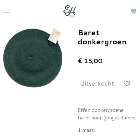
Ga
direct
naar
de
Baret
hoofdinhoud
donkergroen
€ 15,00
Uitverkocht
Effen donkergroene
baret voor (jonge) dames.
1 maat.