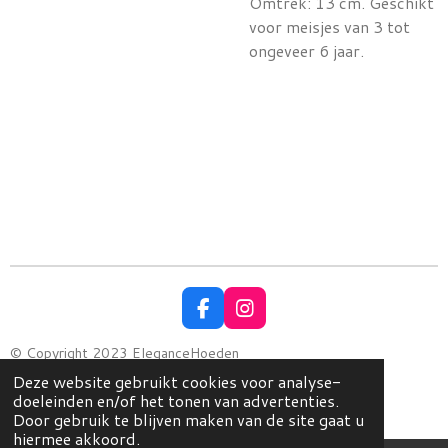
Omtrek: 13 cm. Geschikt
voor meisjes van 3 tot
ongeveer 6 jaar.
F
I
a
n
c
s
© Copyright 2023 EleganceHoeden
e
t
Powered by
JouwWeb
Deze website gebruikt cookies voor analyse-
b
a
doeleinden en/of het tonen van advertenties.
o
g
Door gebruik te blijven maken van de site gaat u
o
r
hiermee akkoord.