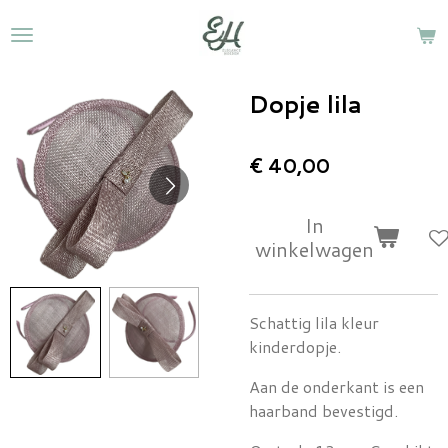
Ga
direct
naar
de
Dopje lila
hoofdinhoud
€ 40,00
In
winkelwagen
Schattig lila kleur
kinderdopje.
Aan de onderkant is een
haarband bevestigd.