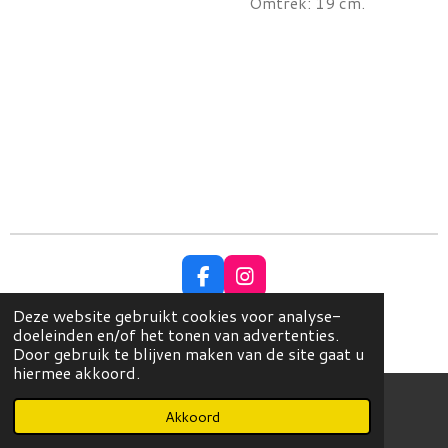
Omtrek: 19 cm.
F
I
a
n
Deze website gebruikt cookies voor analyse-
c
s
© Copyright 2023 EleganceHoeden
doeleinden en/of het tonen van advertenties.
e
t
Powered by
JouwWeb
Door gebruik te blijven maken van de site gaat u
b
a
hiermee akkoord.
o
g
o
r
k
a
Akkoord
E-mailadres
Instagram
m