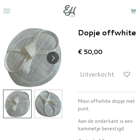
Ga
direct
naar
de
Dopje offwhite
hoofdinhoud
€ 50,00
Uitverkocht
Mooi offwhite dopje met
punt.
Aan de onderkant is een
kammetje bevestigd.