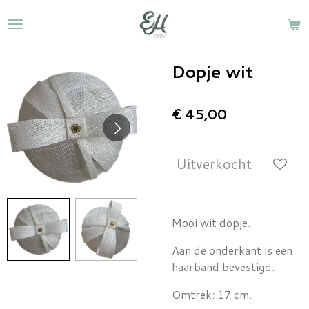
Ga
direct
naar
de
Dopje wit
hoofdinhoud
€ 45,00
Uitverkocht
Mooi wit dopje.
Aan de onderkant is een
haarband bevestigd.
Omtrek: 17 cm.