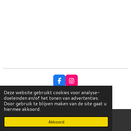
F
I
a
n
Deze website gebruikt cookies voor analyse-
c
s
© Copyright 2023 EleganceHoeden
doeleinden en/of het tonen van advertenties.
e
t
Powered by
JouwWeb
Door gebruik te blijven maken van de site gaat u
b
a
hiermee akkoord.
o
g
o
r
k
a
Akkoord
E-mailadres
Instagram
m