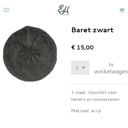
Ga
direct
naar
de
Baret zwart
hoofdinhoud
€ 15,00
In
winkelwagen
1 maat. Geschikt voor
tieners en volwassenen.
Matriaal: acryl.